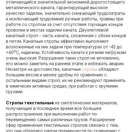
отличающийся значительной экономией дорогостоящего
металлического каната, гарантирующий высокое
качество заделки, значительно снижающий трудозатраты
и исключающий трудоёмкие ручные работы, травмы при
работе со стропом за счет отсутствия торчащих концов
проволки в местах заделки каната. Двухпетлевой
канатный строп - часть каната, сложенная с обоих концов
в петли. Канатные стропы эффективно выполняют
возложенные на них задачи при температурах от -45 до
о
+40
С, надежны. Устойчивость каната к резким нагрузкам
очень высокая. Разрушение таких строп не мгновенно,
его можно заметить на раннем этапе и избежать аварии.
Несмотря на достоинства, канатные
стропы
обладают
большим весом и менее удобны по сравнению с
остальными видами строп, их не рекомендуют применять
в химически активных средах, при работах с хрупкими
грузами.
Стропы текстильные
из синтетических материалов,
получающие в последнее время все большее
распространение при выполнении работ по
перемещению самых различных грузов. Расширение
сфер применения текстильных стропов связано с тем,
что они обладают рядом преимуществ по сравнению с