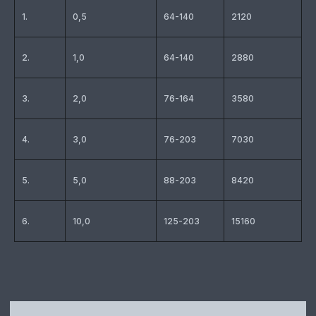
1.
0,5
64-140
2120
ТАЛЯМ
ПО ВАШИМ
2.
1,0
64-140
2880
ПАРАМЕТРАМ
Оставьте заявку для получения
3.
2,0
76-164
3580
бесплатной консультации
и рассчета стоимости вашего
заказа
4.
3,0
76-203
7030
5.
5,0
88-203
8420
6.
10,0
125-203
15160
Даю согласие на
обработку персональных
данных
Получить расчёт заказа