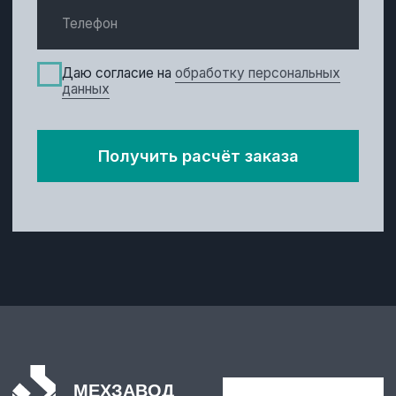
Консультация
+7 (495) 220-21-88
Отдел продаж промышленных ножей,
высокопрочного крепежа:
admin@mzgpo.ru
Отдел продаж грузоподъемного
оборудования:
mz@mzgpo.ru
108841, г. Москва, г. Троицк,
микрорайон В, д.55, пом.I, ком.19/2.
Политика обработки персональных данных
© ООО «Мехзавод ГПО», 2008-2026
Разработка сайта
BMNK