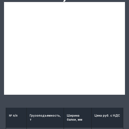
ЗАКАЖИТЕ
№ п/п
Грузоподъемность,
Ширина
Цена руб. с НДС
т
балки, мм
КОШКИ К